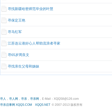
寻找新疆哈密师范毕业的叶慧
寻保定王艳
寻马红军
江苏连云港好心人帮助流浪者寻家
寻65岁周良文
寻找亲生父母和姊妹
寻人
，
寻人网
，
寻亲
，
寻亲网
，E-Mail：XQQS8@126.com
寻亲启事网
XQQS.COM
XQQS.NET
© 2007-2013 版权所有