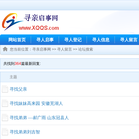
网站首页
寻人启事
寻人登记
寻人信息
寻人留言
您当前位置：
寻亲启事网
>>
寻人留言
>> 论坛搜索
共找到
364
篇最新回复:
主题
寻找父亲
寻找妹妹高来园 安徽芜湖人
寻找弟弟 ---郝广雨 山东冠县人
寻找弟弟刘吉智