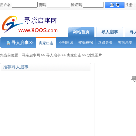
用户名
密码
验证码
注册
|
网站首页
寻人启事
寻
寻人启事>>
不明原因
被骗被拐
迷路走失
失散亲友
离家出走
您当前位置：
寻亲启事网
>>
寻人启事
>>
离家出走
>> 浏览图片
推荐寻人启事
寻